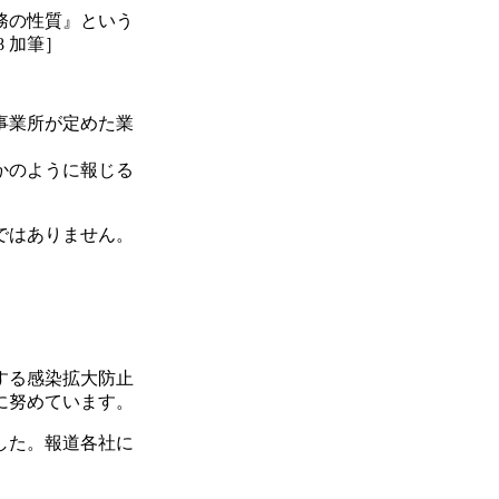
務の性質』という
 加筆］
事業所が定めた業
かのように報じる
ではありません。
する感染拡大防止
に努めています。
した。報道各社に