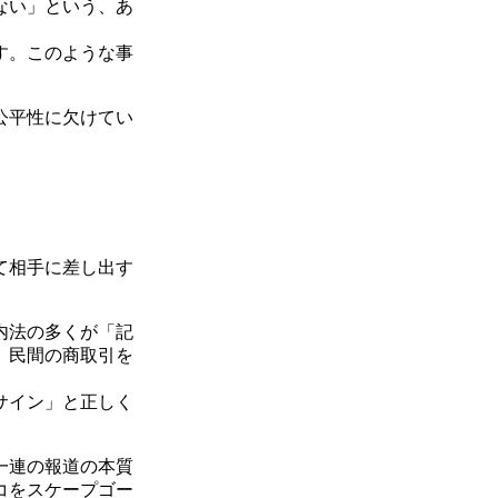
ない」という、あ
す。このような事
公平性に欠けてい
て相手に差し出す
。
内法の多くが「記
、民間の商取引を
サイン」と正しく
一連の報道の本質
コをスケープゴー