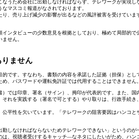
こなうため会社に出勤しなければならず、テレワークが実現し
うなマスコミ報道がなされております。
たり、売り上げ減少の影響が出るなどの風評被害を受けていま
頭インタビューの少数意見を根拠としており、極めて局部的で
いません。
ありません
目的です。すなわち、書類の内容を承諾した証拠（担保）とし
ため、パスワードや運転免許証では代用することはできません
書）では印章、署名（サイン）、拇印が代表的です。また、国
、それを実践する（署名で可とする）やり取りは、行政手続き
、公平性を欠いています。「テレワークの阻害要因はハンコと
出勤しなければならないためテレワークできない」というのが
のは、視聴者受けするキャッチ―なネタにしたいがため、ハン