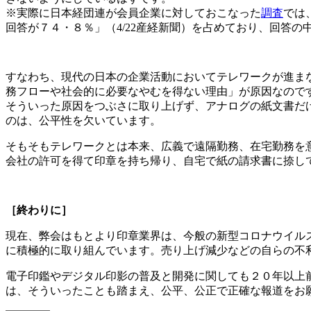
※実際に日本経団連が会員企業に対しておこなった
調査
では
回答が７４・８％」（4/22産経新聞）を占めており、回答の中に
すなわち、現代の日本の企業活動においてテレワークが進ま
務フローや社会的に必要なやむを得ない理由」が原因なので
そういった原因をつぶさに取り上げず、アナログの紙文書だ
のは、公平性を欠いています。
そもそもテレワークとは本来、広義で遠隔勤務、在宅勤務を
会社の許可を得て印章を持ち帰り、自宅で紙の請求書に捺し
［終わりに］
現在、弊会はもとより印章業界は、今般の新型コロナウイル
に積極的に取り組んでいます。売り上げ減少などの自らの不
電子印鑑やデジタル印影の普及と開発に関しても２０年以上
は、そういったことも踏まえ、公平、公正で正確な報道をお