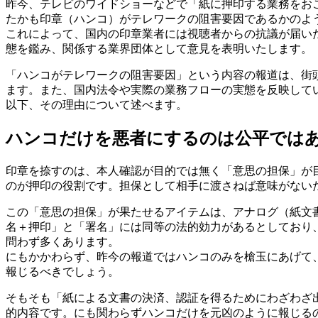
昨今、テレビのワイドショーなどで「紙に押印する業務をお
たかも印章（ハンコ）がテレワークの阻害要因であるかのよ
これによって、国内の印章業者には視聴者からの抗議が届い
態を鑑み、関係する業界団体として意見を表明いたします。
「ハンコがテレワークの阻害要因」という内容の報道は、街
ます。また、国内法令や実際の業務フローの実態を反映して
以下、その理由について述べます。
ハンコだけを悪者にするのは公平では
印章を捺すのは、本人確認が目的では無く「意思の担保」が
のが押印の役割です。担保として相手に渡さねば意味がない
この「意思の担保」が果たせるアイテムは、アナログ（紙文
名＋押印」と「署名」には同等の法的効力があるとしており
問わず多くあります。
にもかかわらず、昨今の報道ではハンコのみを槍玉にあげて
報じるべきでしょう。
そもそも「紙による文書の決済、認証を得るためにわざわざ
的内容です。にも関わらずハンコだけを元凶のように報じる