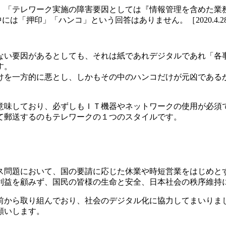
、「テレワーク実施の障害要因としては『情報管理を含めた業
は「押印」「ハンコ」という回答はありません。［2020.4.28
ない要因があるとしても、それは紙であれデジタルであれ「各
す。
けを一方的に悪とし、しかもその中のハンコだけが元凶である
意味しており、必ずしもＩＴ機器やネットワークの使用が必須
て郵送するのもテレワークの１つのスタイルです。
ス問題において、国の要請に応じた休業や時短営業をはじめと
利益を顧みず、国民の皆様の生命と安全、日本社会の秩序維持
前から取り組んでおり、社会のデジタル化に協力してまいりま
願いします。