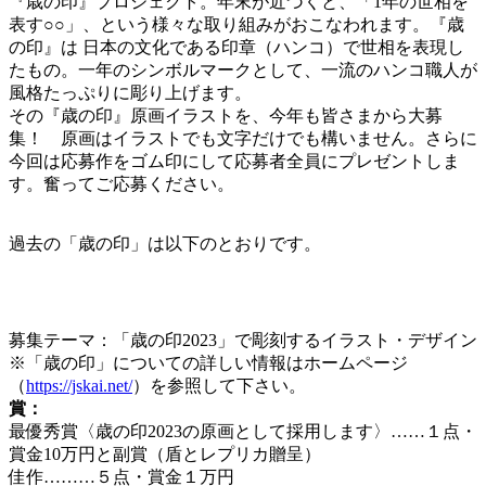
『歳の印』プロジェクト。年末が近づくと、「1年の世相を
表す○○」、という様々な取り組みがおこなわれます。『歳
の印』は 日本の文化である印章（ハンコ）で世相を表現し
たもの。一年のシンボルマークとして、一流のハンコ職人が
風格たっぷりに彫り上げます。
その『歳の印』原画イラストを、今年も皆さまから大募
集！ 原画はイラストでも文字だけでも構いません。さらに
今回は応募作をゴム印にして応募者全員にプレゼントしま
す。奮ってご応募ください。
過去の「歳の印」は以下のとおりです。
募集テーマ：「歳の印2023」で彫刻するイラスト・デザイン
※「歳の印」についての詳しい情報はホームページ
（
https://jskai.net/
）を参照して下さい。
賞：
最優秀賞〈歳の印2023の原画として採用します〉……１点・
賞金10万円と副賞（盾とレプリカ贈呈）
佳作………５点・賞金１万円