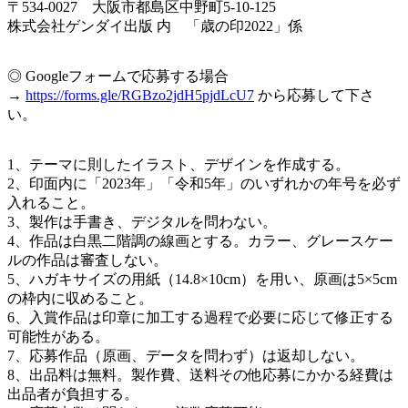
〒534-0027 大阪市都島区中野町5-10-125
株式会社ゲンダイ出版 内 「歳の印2022」係
◎ Googleフォームで応募する場合
→
https://forms.gle/RGBzo2jdH5pjdLcU7
から応募して下さ
い。
1、テーマに則したイラスト、デザインを作成する。
2、印面内に「2023年」「令和5年」のいずれかの年号を必ず
入れること。
3、製作は手書き、デジタルを問わない。
4、作品は白黒二階調の線画とする。カラー、グレースケー
ルの作品は審査しない。
5、ハガキサイズの用紙（14.8×10cm）を用い、原画は5×5cm
の枠内に収めること。
6、入賞作品は印章に加工する過程で必要に応じて修正する
可能性がある。
7、応募作品（原画、データを問わず）は返却しない。
8、出品料は無料。製作費、送料その他応募にかかる経費は
出品者が負担する。