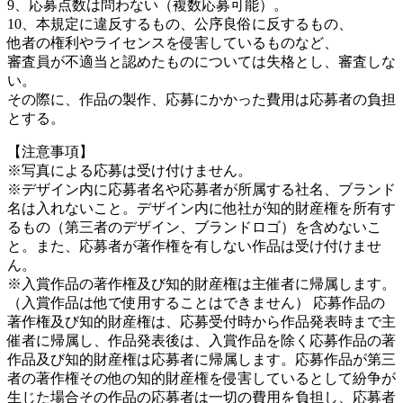
9、応募点数は問わない（複数応募可能）。
10、本規定に違反するもの、公序良俗に反するもの、
他者の権利やライセンスを侵害しているものなど、
審査員が不適当と認めたものについては失格とし、審査しな
い。
その際に、作品の製作、応募にかかった費用は応募者の負担
とする。
【注意事項】
※写真による応募は受け付けません。
※デザイン内に応募者名や応募者が所属する社名、ブランド
名は入れないこと。デザイン内に他社が知的財産権を所有す
るもの（第三者のデザイン、ブランドロゴ）を含めないこ
と。また、応募者が著作権を有しない作品は受け付けませ
ん。
※入賞作品の著作権及び知的財産権は主催者に帰属します。
（入賞作品は他で使用することはできません） 応募作品の
著作権及び知的財産権は、応募受付時から作品発表時まで主
催者に帰属し、作品発表後は、入賞作品を除く応募作品の著
作品及び知的財産権は応募者に帰属します。応募作品が第三
者の著作権その他の知的財産権を侵害しているとして紛争が
生じた場合その作品の応募者は一切の費用を負担し、応募者