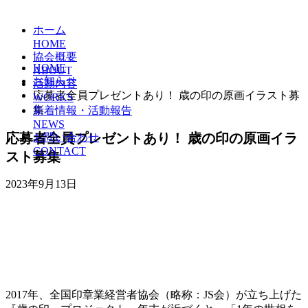
ホーム
HOME
協会概要
HOME
ABOUT
お知らせ
活動内容
応募者全員プレゼントあり！ 歳の印の原画イラスト募
WORKS
集
新着情報・活動報告
NEWS
応募者全員プレゼントあり！ 歳の印の原画イラ
お問い合わせ
CONTACT
スト募集
2023年9月13日
2017年、全国印章業経営者協会（略称：JS会）が立ち上げた