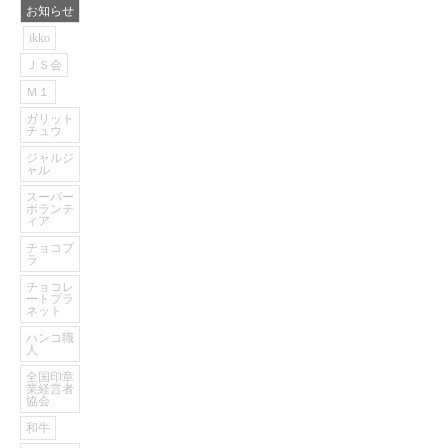
お知らせ
ikko
ＪＳ会
Ｍ１
ガリット
チュウ
ジャルジ
ャル
スーパー
ボランテ
ィア
チョコプ
ラ
チョコレ
ートプラ
ネット
ハンコ職
人
全国印章
業経営者
協会
和牛