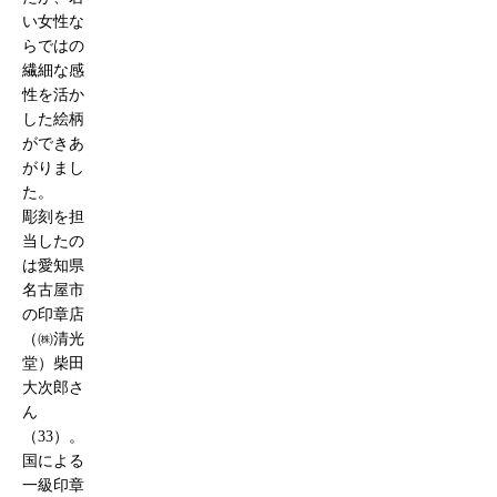
い女性な
らではの
繊細な感
性を活か
した絵柄
ができあ
がりまし
た。
彫刻を担
当したの
は愛知県
名古屋市
の印章店
（㈱清光
堂）柴田
大次郎さ
ん
（33）。
国による
一級印章