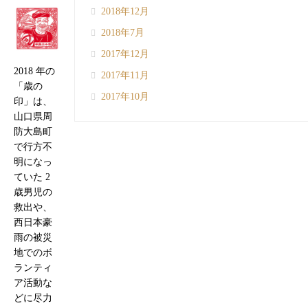
2018年12月
2018年7月
2017年12月
2018 年の
2017年11月
「歳の
2017年10月
印」は、
山口県周
防大島町
で行方不
明になっ
ていた 2
歳男児の
救出や、
西日本豪
雨の被災
地でのボ
ランティ
ア活動な
どに尽力