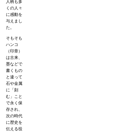
人柄も多
くの人々
に感動を
与えまし
た。
そもそも
ハンコ
（印章）
は古来、
墨などで
書くもの
と違って
石や金属
に「刻
む」こと
で永く保
存され、
次の時代
に歴史を
伝える役