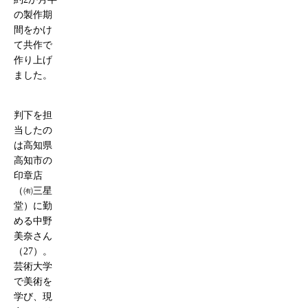
の製作期
間をかけ
て共作で
作り上げ
ました。
判下を担
当したの
は高知県
高知市の
印章店
（㈲三星
堂）に勤
める中野
美奈さん
（27）。
芸術大学
で美術を
学び、現