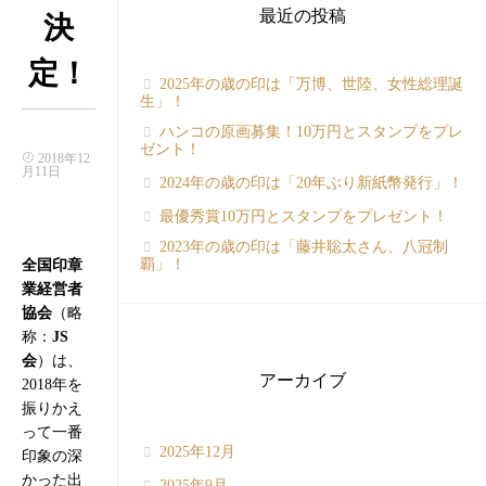
最近の投稿
決
定！
2025年の歳の印は「万博、世陸、女性総理誕
生」！
ハンコの原画募集！10万円とスタンプをプレ
ゼント！
2018年12
月11日
2024年の歳の印は「20年ぶり新紙幣発行」！
最優秀賞10万円とスタンプをプレゼント！
2023年の歳の印は「藤井聡太さん、八冠制
覇」！
全国印章
業経営者
協会
（略
称：
JS
会
）は、
アーカイブ
2018年を
振りかえ
って一番
2025年12月
印象の深
かった出
2025年9月