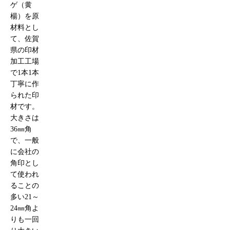
ゲ（黄
楊）を原
材料とし
て、佐賀
県の印材
加工工場
で1本1本
丁寧に作
られた印
材です。
大きさは
36㎜角
で、一般
に会社の
角印とし
て使われ
ることの
多い21～
24㎜角よ
りも一回