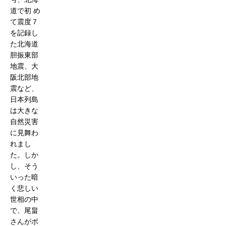
道で初 め
て震度７
を記録し
た北海道
胆振東部
地震、大
阪北部地
震など、
日本列島
は大きな
自然災害
に見舞わ
れまし
た。しか
し、そう
いった暗
く悲しい
世相の中
で、尾畠
さんがボ