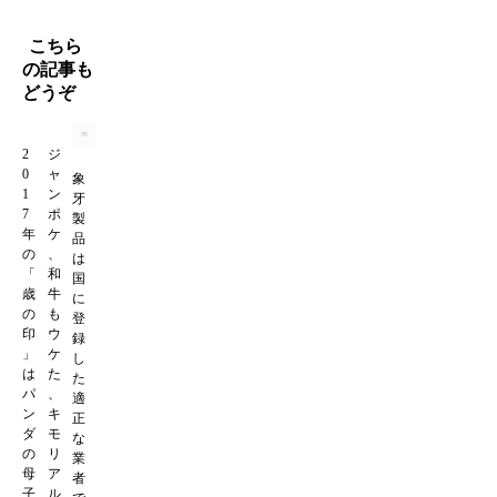
こちら
の記事も
どうぞ
2
ジ
0
ャ
象
1
ン
牙
7
ポ
製
年
ケ
品
の
、
は
「
和
国
歳
牛
に
の
も
登
印
ウ
録
」
ケ
し
は
た
た
パ
、
適
ン
キ
正
ダ
モ
な
の
リ
業
母
ア
者
子
ル