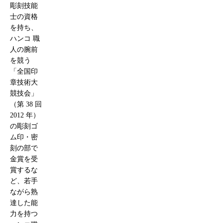
彫刻技能
士の資格
を持ち、
ハンコ 職
人の腕前
を競う
「全国印
章技術大
競技会」
（第 38 回
2012 年）
の彫刻ゴ
ム印・密
刻の部で
金賞を受
賞するな
ど、若手
ながら熟
達した能
力を持つ