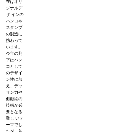
在はオリ
ジナルデ
ザ インの
ハンコや
スタンプ
の製造に
携わって
います。
今年の判
下はハン
コとして
のデザイ
ン性に加
え、デッ
サン力や
似顔絵の
技術が必
要となる
難し いテ
ーマでし
たが、若