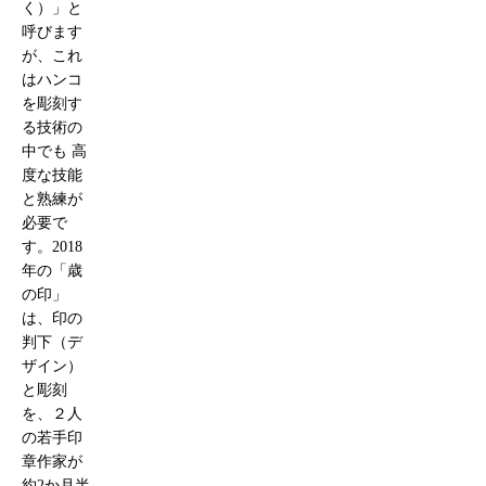
く）」と
呼びます
が、これ
はハンコ
を彫刻す
る技術の
中でも 高
度な技能
と熟練が
必要で
す。2018
年の「歳
の印」
は、印の
判下（デ
ザイン）
と彫刻
を、２人
の若手印
章作家が
約2か月半