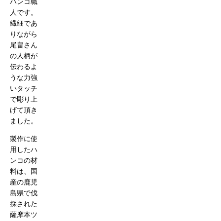
ハンコ職
人です。
繊細であ
りながら
尾畠さん
の人柄が
伝わるよ
うな力強
いタッチ
で彫り上
げて頂き
ました。
製作に使
用したハ
ンコの材
料は、国
産の鹿児
島県で伐
採された
薩摩本ツ