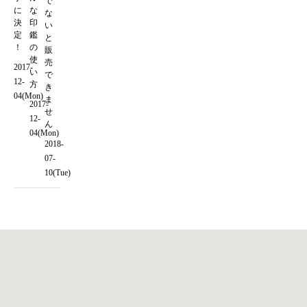
で
に
な
な
決
印
い
定
鑑
と
！
の
販
使
売
2017-
い
で
12-
方
き
04(Mon)
ま
2017-
せ
12-
ん
04(Mon)
2018-
07-
10(Tue)