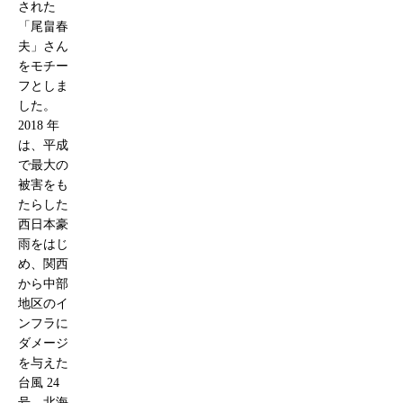
された
「尾畠春
夫」さん
をモチー
フとしま
した。
2018 年
は、平成
で最大の
被害をも
たらした
西日本豪
雨をはじ
め、関西
から中部
地区のイ
ンフラに
ダメージ
を与えた
台風 24
号、北海