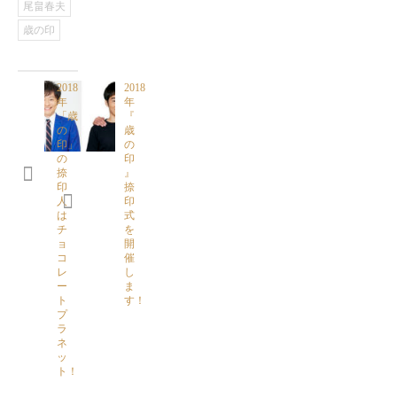
尾畠春夫
歳の印
2018
2018
年
年
「歳
『
の
歳
印」
の
の
印
捺
』
印
捺
人
印
は
式
チ
を
ョ
開
コ
催
レ
し
ー
ま
ト
す！
プ
ラ
ネ
ッ
ト！