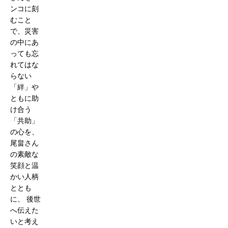
ンコに刻
むこと
で、災害
の中にあ
っても忘
れてはな
らない
「絆」や
ともに助
け合う
「共助」
の心を、
尾畠さん
の素敵な
笑顔と温
かい人柄
ととも
に、 後世
へ伝えた
いと考え