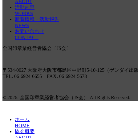
ABOUT
活動内容
WORKS
新着情報・活動報告
NEWS
お問い合わせ
CONTACT
全国印章業経営者協会〔JS会〕
〒534-0027 大阪府大阪市都島区中野町5-10-125（ゲンダイ出
TEL. 06-6924-6655 FAX. 06-6924-5678
© 2026. 全国印章業経営者協会（JS会） All Rights Reserved.
ホーム
HOME
協会概要
ABOUT