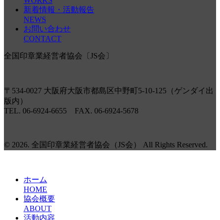
WORKS
新着情報・活動報告
NEWS
お問い合わせ
CONTACT
全国印章業経営者協会〔JS会〕
〒534-0027 大阪府大阪市都島区中野町5-10-125（ゲンダイ出
版内）
TEL. 06-6924-6655 FAX. 06-6924-5678
© 2026. 全国印章業経営者協会（JS会） All Rights Reserved.
ホーム
HOME
協会概要
ABOUT
活動内容